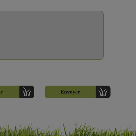
er
Envoyer