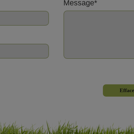
Message*
Effac