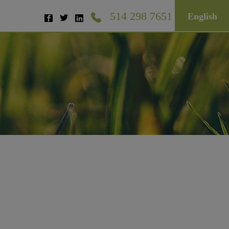
514 298 7651
English